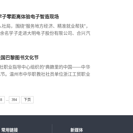
贸学子零距离体验电子智造现场
人社局，围绕“服务地方经济、精准就业帮扶”，
0余名学子走进大明电子股份有限公司、合兴汽
生搭建起从校园到职场的“高速通道”，在精准
法国巴黎图书文化节
社职业指导中心组织的“典籍里的中国——中华
化节。温州市中华职教社社员单位浙江工贸职业
应邀参加，现场展示木活字非遗技艺与职业教
...
8
394
下页
常用链接
新媒体