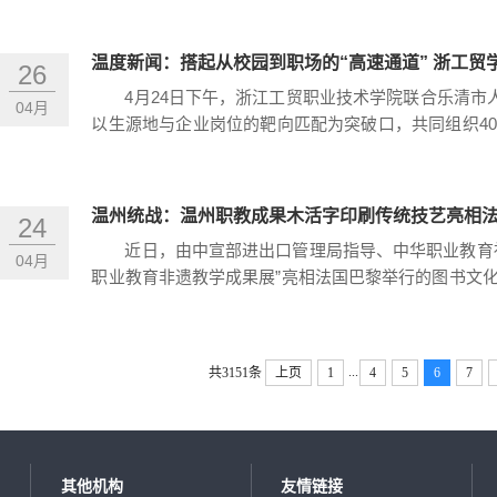
室负责人王春红教授耐心细致...
温度新闻：搭起从校园到职场的“高速通道” 浙工
26
4月24日下午，浙江工贸职业技术学院联合乐清市
04月
以生源地与企业岗位的靶向匹配为突破口，共同组织4
车电子股份有限公司，通过实地参观与现场对接，为学
帮扶中打通就业“最后一公里”。“...
温州统战：温州职教成果木活字印刷传统技艺亮相
24
近日，由中宣部进出口管理局指导、中华职业教育
04月
职业教育非遗教学成果展”亮相法国巴黎举行的图书文
技术学院木活字印刷工作室负责人王春红老师代表温州
学成果，成为全场瞩目的文化亮点。...
...
共3151条
上页
1
4
5
6
7
其他机构
友情链接