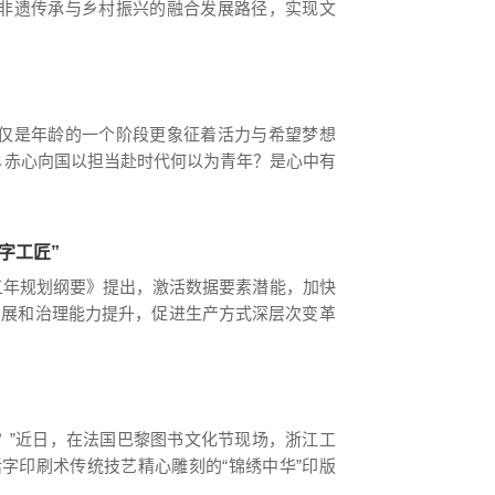
探索非遗传承与乡村振兴的融合发展路径，实现文
优势，与洞头区人社局、海创空间深度开展校
仅仅是年龄的一个阶段更象征着活力与希望梦想
↓赤心向国以担当赴时代何以为青年？是心中有
色基因将个人理想融入家国情怀的江河笃行践
字工匠”
年规划纲要》提出，激活数据要素潜能，加快
发展和治理能力提升，促进生产方式深层次变革
合交织，迫切需要兼具数字素养、专业技艺与
？”近日，在法国巴黎图书文化节现场，浙江工
字印刷术传统技艺精心雕刻的“锦绣中华”印版
的疑问，浙江工贸职业技术学院木活字印刷工作