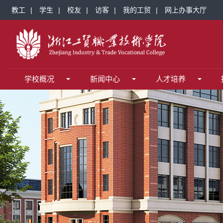
教工
|
学生
|
校友
|
访客
|
我的工贸
|
网上办事大厅
校务服务
校园生活
学校概况
媒体看工贸
教务系统
心理健康教育中心
校训
学校简介
校园风光
统一身份认证平台
现任领导
学校公众号
组织机构
邮件系统
学校章程
统一身份认
工
教学科研
就业创业
新闻中心
图书馆
就业网
学校新闻
科技研究
台湾青年创业就业网
媒体看工贸
学报编辑部
信息服务
信息服务
招生
信息公开
网站导航
招生网
专业设置
校历
校历
网站导航
智慧校园综合门户
重点专业
通勤车安排
学工系
学校概况
新闻中心
人才培养
数字资源
人才引进
图书馆
人才招聘
光机电应用技术教学资源库
精品课
新生导读
区域融合
学校概况
知识产权服务园
招生网
校园风光
校训