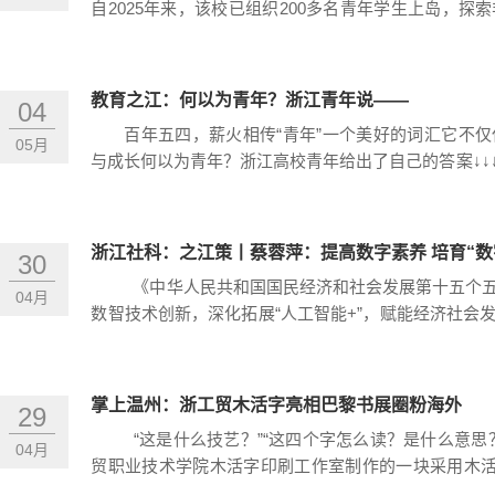
自2025年来，该校已组织200多名青年学生上岛，
化与经济双赢。近年来，浙工贸充分发挥职业教育资源
地合作，通过课题研究赋能、实践育人落地...
教育之江：何以为青年？浙江青年说——
04
百年五四，薪火相传“青年”一个美好的词汇它不
05月
与成长何以为青年？浙江高校青年给出了自己的答案↓↓
火，眼里有光是以赤诚之心守护家国以青春之力传承红
志以实干赴理想何以为青年？是与...
浙江社科：之江策丨蔡蓉萍：提高数字素养 培育“数
30
《中华人民共和国国民经济和社会发展第十五个五
04月
数智技术创新，深化拓展“人工智能+”，赋能经济社会
和生产力革命性跃迁。数字产业化与产业数字化深度融
工匠精神的“数字工匠”。《2024年...
掌上温州：浙工贸木活字亮相巴黎书展圈粉海外
29
“这是什么技艺？”“这四个字怎么读？是什么意思
04月
贸职业技术学院木活字印刷工作室制作的一块采用木活
作品引来外国朋友的连连发问。 对外国友人接连提出