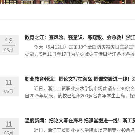
教育之江：查风险、强意识、练疏散、会急救！浙江
13
今天（5月12日）是第18个全国防灾减灾日主题
05月
灾能力”5月11日至17日为防灾减灾宣传周浙江各地
急疏散演练增强师生防灾减灾意识普及推广避险自救知
酿成大事故提前发现、及时消除能够有...
职业教育频道：把论文写在海岛 把课堂搬进一线！浙
11
近日，浙江工贸职业技术学院市场营销专业40余
05月
自2025年以来，该校已组织200多名青年学生上岛
文化与经济双赢。近年来，浙工贸充分发挥职业教育资
校地合作，通过课题研究赋能、实践育人落...
温度新闻：把论文写在海岛 把课堂搬进一线！浙工
11
近日，浙江工贸职业技术学院市场营销专业40余
05月