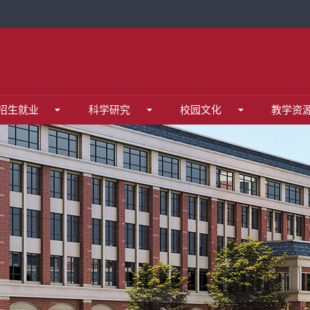
证平台
贸云盘
统
招生就业
科学研究
校园文化
教学资
程