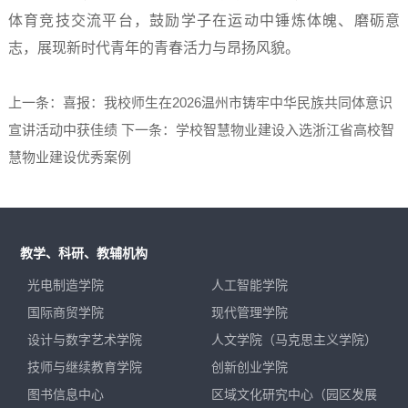
体育竞技交流平台，鼓励学子在运动中锤炼体魄、磨砺意
志，展现新时代青年的青春活力与昂扬风貌。
上一条：喜报：我校师生在2026温州市铸牢中华民族共同体意识
宣讲活动中获佳绩
下一条：学校智慧物业建设入选浙江省高校智
慧物业建设优秀案例
教学、科研、教辅机构
光电制造学院
人工智能学院
国际商贸学院
现代管理学院
设计与数字艺术学院
人文学院（马克思主义学院）
技师与继续教育学院
创新创业学院
图书信息中心
区域文化研究中心（园区发展