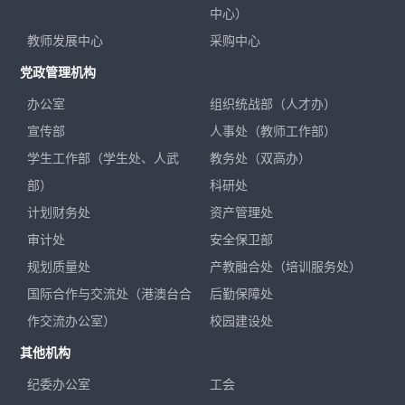
中心）
教师发展中心
采购中心
党政管理机构
办公室
组织统战部（人才办）
宣传部
人事处（教师工作部）
学生工作部（学生处、人武
教务处（双高办）
部）
科研处
计划财务处
资产管理处
审计处
安全保卫部
规划质量处
产教融合处（培训服务处）
国际合作与交流处（港澳台合
后勤保障处
作交流办公室）
校园建设处
其他机构
纪委办公室
工会