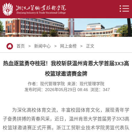
首页
>
新闻中心
>
网上金榜
> 正文
热血逐篮勇夺桂冠！我校斩获温州肯恩大学首届3X3高
校篮球邀请赛金牌
作者：现代管理学院 来源：现代管理学院
发布时间：2026年05月29日 08:46 浏览：
347
为深化高校体育交流，丰富校园体育文化，展现青年学
子奋勇拼搏的青春风采，近日，温州肯恩大学首届男子3X3高
校篮球邀请赛正式开赛。浙江工贸职业技术学院男篮代表队