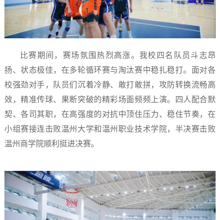
比赛期间，赛场氛围热烈高涨。我校四名队员斗志昂
扬、状态极佳，在多轮循环赛与淘汰赛中稳扎稳打。面对各
校强劲对手，队员们沉着冷静、敢打敢拼，攻防转换流畅高
效，精准传球、果断突破的精彩场面频频上演。四人配合默
契、各司其职，在高强度的对抗中顶住压力、稳住节奏，在
小组赛接连击败温州大学和温州职业技术学院，半决赛击败
温州商学院顺利挺进决赛。