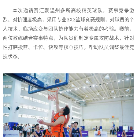
本次邀请赛汇聚温州多所高校精英球队，赛事竞争激
烈、对抗强度极高，采用专业3X3篮球竞赛规则，对球员的个
人技术、临场应变与团队协作能力有着极高的考验。赛前，
两位教练结合赛事特点，为队员们制定专属攻防战术，针对
性打磨投篮、卡位、快攻等核心技巧，帮助队员调整最佳竞
技状态。