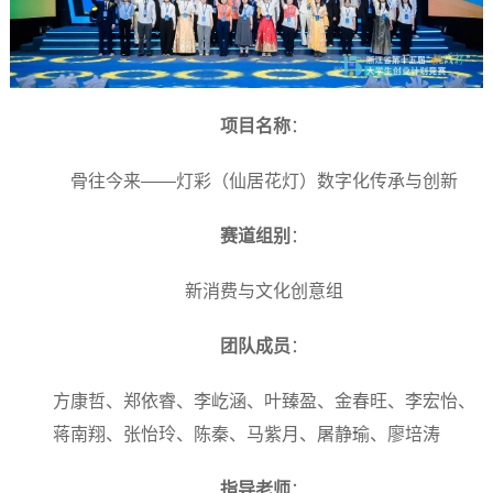
项目名称
：
骨往今来——灯彩（仙居花灯）数字化传承与创新
赛道组别
：
新消费与文化创意组
团队成员
：
方康哲、郑依睿、李屹涵、叶臻盈、金春旺、李宏怡、
蒋南翔、张怡玲、陈秦、马紫月、屠静瑜、廖培涛
指导老师
：