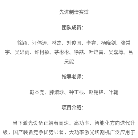
先进制造赛道
团队成员
：
徐颖、汪伟涛、林杰、刘俊国、李睿、杨晓剑、张常
宇、吴思雨、许柯颖、茅彬彬、徐喆、叶焙雷、吴嘉壕、吕
昊能
指导老师
：
戴本尧、滕淑珍、钟正根、赵锡锋、叶翰
项目介绍
：
当下激光设备正朝着高速、高功率、智能化方向迭代升
级，国产装备竞争优势显著，大功率激光切割机广泛应用于