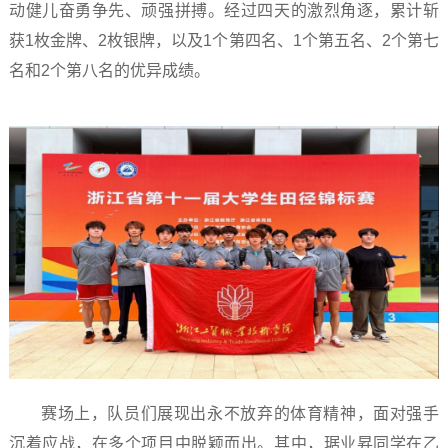
动健儿奋勇争先、顽强拼搏。经过四天的激烈角逐，累计斩
获1枚金牌、2枚银牌，以及1个第四名、1个第五名、2个第七
名和2个第八名的优异成绩。
赛场上，队员们展现出永不放弃的体育精神，面对强手
沉着应战，在多个项目中脱颖而出。其中，琚业昇同学在乙