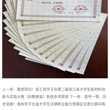
上一条：载誉而归！浙工贸学子在第二届浙江省大学生新材料创
新与实践大赛（科教赛道）斩获多项荣誉
下一条：首夺一等，历
史突破！我校学子在省大学生法律职业能力竞赛征文类比赛中再