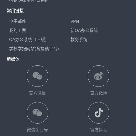
常用链接
电子邮件
VPN
我的工贸
新OA办公系统
OA办公系统（旧版）
教务系统
学校学报网站(含投稿平台)
新媒体
官方微信
官方微博
微信企业号
官方抖音