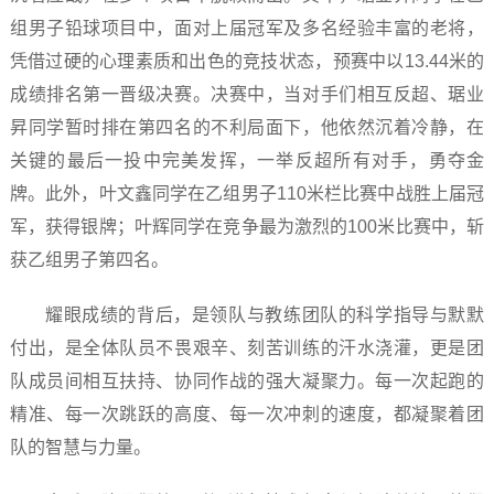
组男子铅球项目中，面对上届冠军及多名经验丰富的老将，
凭借过硬的心理素质和出色的竞技状态，预赛中以13.44米的
成绩排名第一晋级决赛。决赛中，当对手们相互反超、琚业
昇同学暂时排在第四名的不利局面下，他依然沉着冷静，在
关键的最后一投中完美发挥，一举反超所有对手，勇夺金
牌。此外，叶文鑫同学在乙组男子110米栏比赛中战胜上届冠
军，获得银牌；叶辉同学在竞争最为激烈的100米比赛中，斩
获乙组男子第四名。
耀眼成绩的背后，是领队与教练团队的科学指导与默默
付出，是全体队员不畏艰辛、刻苦训练的汗水浇灌，更是团
队成员间相互扶持、协同作战的强大凝聚力。每一次起跑的
精准、每一次跳跃的高度、每一次冲刺的速度，都凝聚着团
队的智慧与力量。