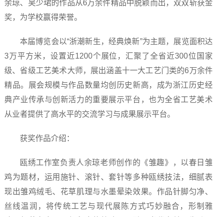
余琼、吴少珺的作品从6万余件精品中脱颖而出，双双斩获金
奖，为学校赢得荣誉。
本届博览会以“浙潮新生，经典焕新”为主题，展览面积达
3万平方米，设置近1200个展位，汇聚了全省近300位国家
级、省级工艺美术大师，展出涵盖十一大工艺门类的6万余件
精品。展会规模与作品数量均创历史新高，成为浙江历史经
典产业传承与创新活力的重要展示平台，也为全省工艺美术
从业者提供了高水平的交流学习与成果展示平台。
获奖作品介绍：
瓯绣工作室负责人余琼老师创作的《雏趣》，以春日雏
鸡为题材，运用施针、滚针、套针等多种瓯绣技法，细腻表
现出雏鸡绒毛、花草肌理与水墨晕染效果。作品针脚匀净、
丝线温润，将传统工艺与现代展陈方式巧妙融合，形制雅