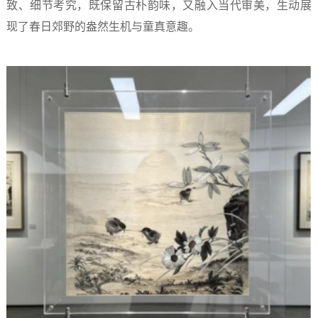
致、细节考究，既保留古朴韵味，又融入当代审美，生动展
现了春日郊野的盎然生机与童真意趣。