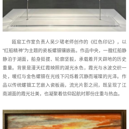
瓯窑工作室负责人吴少珺老师创作的《红色印记》，以
“红船精神”为主题的瓷板螺钿镶嵌画。作品中央，一艘红船静
静泊于湖面，船身挺拔、轮廓坚毅，承载着开天辟地的历史
重量。背景是漫天红霞映照的湖光水色，霞光与水波交织一
处，暖红与金色螺钿在光线下闪烁着沉静而璀璨的光泽。作
品以传统螺钿工艺嵌入瓷板画，流光片影之间，既呈现了江
南湖面的霞光壮美，也凝聚着信仰起航时那份庄重与热血。