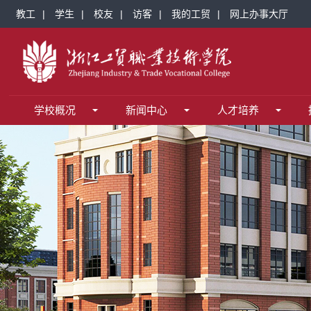
教工
|
学生
|
校友
|
访客
|
我的工贸
|
网上办事大厅
校务服务
校园生活
学校概况
媒体看工贸
教务系统
心理健康教育中心
校训
学校简介
校园风光
统一身份认证平台
现任领导
学校公众号
组织机构
邮件系统
学校章程
统一身份认
工
教学科研
就业创业
新闻中心
图书馆
就业网
学校新闻
科技研究
台湾青年创业就业网
媒体看工贸
学报编辑部
信息服务
信息服务
招生
信息公开
网站导航
招生网
专业设置
校历
校历
网站导航
智慧校园综合门户
重点专业
通勤车安排
学工系
学校概况
新闻中心
人才培养
数字资源
人才引进
图书馆
人才招聘
光机电应用技术教学资源库
精品课
新生导读
区域融合
学校概况
知识产权服务园
招生网
校园风光
校训