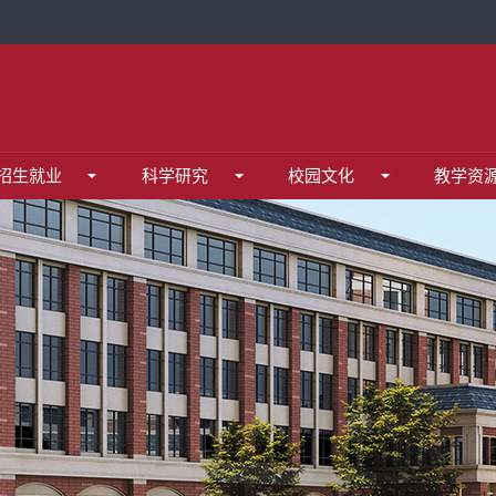
证平台
贸云盘
统
招生就业
科学研究
校园文化
教学资
程