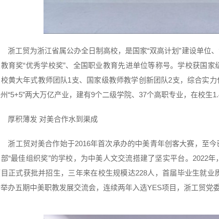
浙工贸为浙江省属公办全日制高校，是国家“双高计划”建设单位
业教育奖“优秀学校奖”、全国职业教育先进单位等称号。学校获国家
高校黄大年式教师团队1支、国家级教师教学创新团队2支，综合实力位
州“5+5”两大万亿产业，建有9个二级学院、37个高职专业，在校生1
厚积薄发 对美合作水到渠成
浙工贸对美合作始于2016年首次承办的中美青年创客大赛，至
育部“最佳组织奖”的学校，为中美人文交流搭建了坚实平台。2022
项目正式获批并招生，三年来在校生规模达228人，首届毕业生就业质
合举办五期中美职教发展交流会，连续两年入选YES项目，浙工贸党