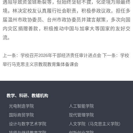
遇阻导致资金链断裂等，但始终坚韧不拔，化逆境为顺最终
境。林决定校友认真履行社会职责，积极参政议政，担任多
届温州市政协委员、台州市政协委员并建言献策，多次向国
内灾区捐赠善款，积极推动中国与加拿大等国家的友好交
流。
上一条：学校召开2026年干部经济责任审计进点会
下一条：学校
举行马克思主义宗教观教育集体备课会
教学、科研、教辅机构
光电制造学院
人工智能学院
国际商贸学院
现代管理学院
设计与数字艺术学院
人文学院（马克思主义学院）
技师与继续教育学院
创新创业学院