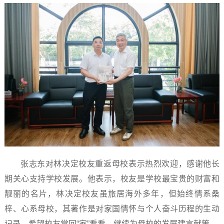
张志东对林决定校友重返母校表示热烈欢迎，感谢他长
期关心支持学校发展。他表示，校友是学校最宝贵的财富和
靓丽的名片，林决定校友虽旅居海外多年，但始终情系桑
梓、心系母校，其著作是对家国情怀与个人奋斗历程的生动
记录。希望校友常回“家”看看，继续为母校的发展建言献策。