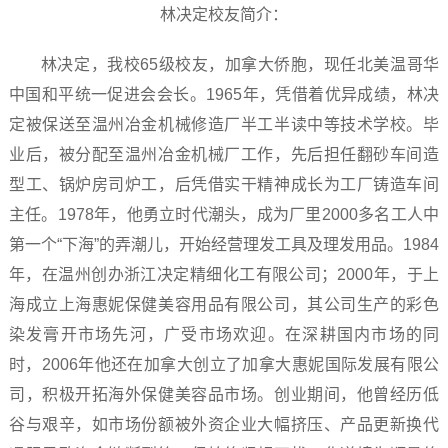
林决定校友简介：
林决定，我校65级校友，加拿大侨胞，现任北美温哥华
中国和平统一促进会会长‌。1965年，凭借着优异成绩，林决
定被保送至温州冶金机械修造厂半工半读中等技术学校。毕
业后，被分配至温州冶金机械厂工作，先后担任翻砂车间造
型工、锅炉房司炉工，后凭借实干精神成长为工厂铸造车间
主任。1978年，他勇立时代潮头，成为厂里2000多名工人中
第一个“下海”的弄潮儿，开始经营理发工具及理发用品。1984
年，在温州创办浙江决定精细化工有限公司；2000年，于上
海成立上海惠妮保健美容用品有限公司，其公司生产的彩色
染发膏开市场先河，广受市场欢迎。在深耕国内市场的同
时，2006年他还在加拿大创立了加拿大惠妮国际发展有限公
司，积极开拓海外保健美容品市场。创业期间，他曾经历低
谷与艰辛，如市场份额被外资企业大幅挤压、产品更新换代