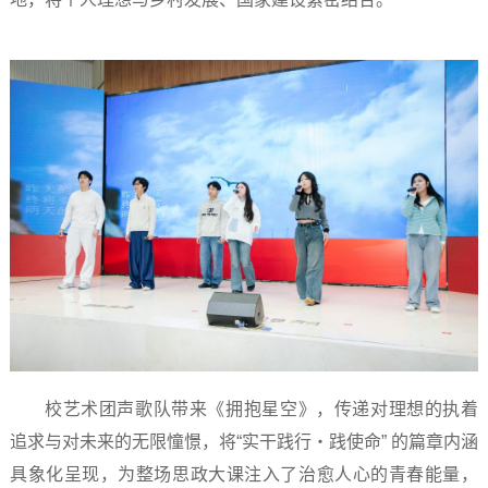
校艺术团声歌队带来《拥抱星空》，传递对理想的执着
追求与对未来的无限憧憬，将“实干践行・践使命” 的篇章内涵
具象化呈现，为整场思政大课注入了治愈人心的青春能量，