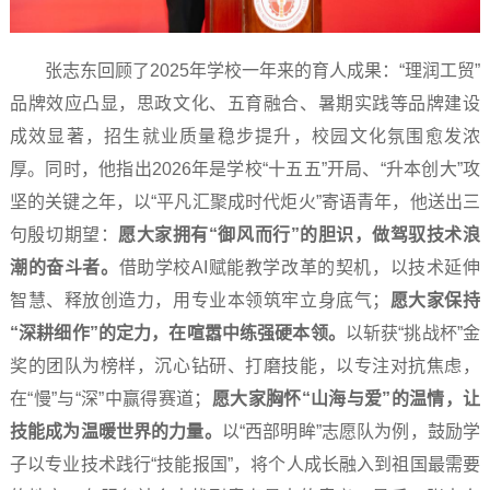
张志东回顾了2025年学校一年来的育人成果：“理润工贸”
品牌效应凸显，思政文化、五育融合、暑期实践等品牌建设
成效显著，招生就业质量稳步提升，校园文化氛围愈发浓
厚。同时，他指出2026年是学校“十五五”开局、“升本创大”攻
坚的关键之年，以“平凡汇聚成时代炬火”寄语青年，他送出三
句殷切期望：
愿大家拥有“御风而行”的胆识，做驾驭技术浪
潮的奋斗者。
借助学校AI赋能教学改革的契机，以技术延伸
智慧、释放创造力，用专业本领筑牢立身底气；
愿大家保持
“深耕细作”的定力，在喧嚣中练强硬本领。
以斩获“挑战杯”金
奖的团队为榜样，沉心钻研、打磨技能，以专注对抗焦虑，
在“慢”与“深”中赢得赛道；
愿大家胸怀“山海与爱”的温情，让
技能成为温暖世界的力量。
以“西部明眸”志愿队为例，鼓励学
子以专业技术践行“技能报国”，将个人成长融入到祖国最需要